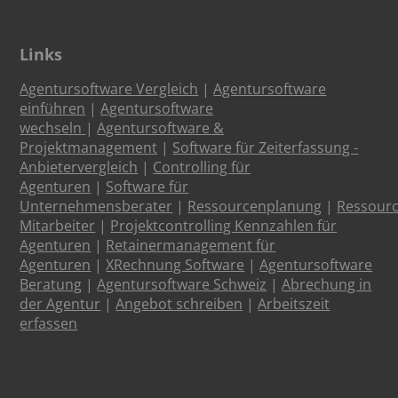
Links
Agentursoftware Vergleich
|
Agentursoftware
einführen
|
Agentursoftware
wechseln
|
Agentursoftware &
Projektmanagement
|
Software für Zeiterfassung -
Anbietervergleich
|
Controlling für
Agenturen
|
Software für
Unternehmensberater
|
Ressourcenplanung
|
Ressour
Mitarbeiter
|
Projektcontrolling Kennzahlen für
Agenturen
|
Retainermanagement für
Agenturen
|
XRechnung Software
|
Agentursoftware
Beratung
|
Agentursoftware Schweiz
|
Abrechung in
der Agentur
|
Angebot schreiben
|
Arbeitszeit
erfassen