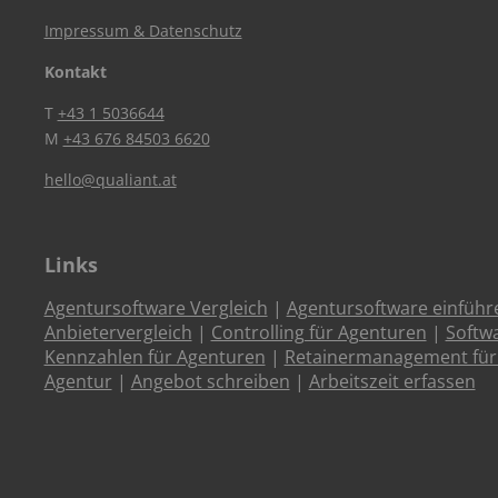
Impressum & Datenschutz
Kontakt
T
+43 1 5036644
M
+43 676 84503 6620
hello@qualiant.at
Links
Agentursoftware Vergleich
|
Agentursoftware einführ
Anbietervergleich
|
Controlling für Agenturen
|
Softw
Kennzahlen für Agenturen
|
Retainermanagement für
Agentur
|
Angebot schreiben
|
Arbeitszeit erfassen