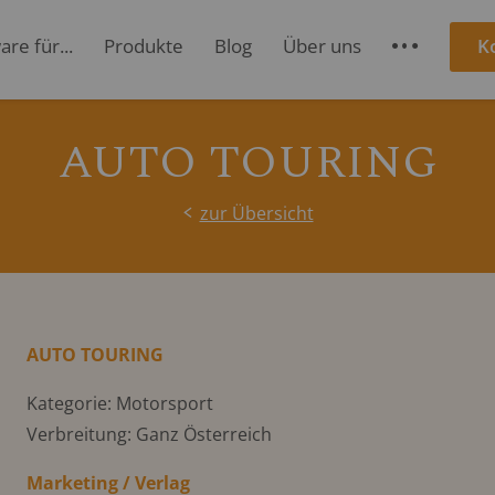
re für...
Produkte
Blog
Über uns
K
S
AUTO TOURING
zur Übersicht
AUTO TOURING
Kategorie: Motorsport
Verbreitung: Ganz Österreich
Marketing / Verlag