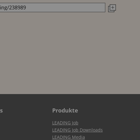
s
Produkte
LEADING Job
LEADING Job Downloads
LEADING Media