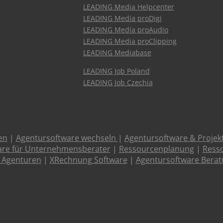
LEADING Media Helpcenter
LEADING Media proDigi
LEADING Media proAudio
LEADING Media proClipping
LEADING Mediabase
LEADING Job Poland
LEADING Job Czechia
en
|
Agentursoftware wechseln
|
Agentursoftware & Proje
are für Unternehmensberater
|
Ressourcenplanung
|
Resso
 Agenturen
|
XRechnung Software
|
Agentursoftware Bera