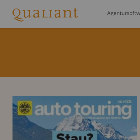
Agentursoftwa