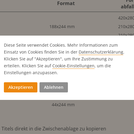
Fo
Format
abfal
420x28
188x244 mm
210x28
210x28
210x28
Diese Seite verwendet Cookies. Mehr Informationen zum
Einsatz von Cookies finden Sie in der
Datenschutz­erklärung
.
210x28
Klicken Sie auf "Akzeptieren", um Ihre Zustimmung zu
210x28
erteilen. Klicken Sie auf
Cookie-Einstellungen
, um die
210x28
Einstellungen anzupassen.
188x123 mm
210x14
Akzeptieren
Ablehnen
92x244 mm
105x28
92x123 mm
44x244 mm
Titels direkt in die Zwischenablage zu kopieren