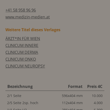
+41 58 958 96 96
www.medizin-medien.at
Weitere Titel dieses Verlages
ÄRZT*IN FÜR WIEN
CLINICUM INNERE
CLINICUM DERMA
CLINICUM ONKO
CLINICUM NEUROPSY
Bezeichnung
Format
Preis 4C
2/1 Seite
596x404 mm
10.000
2/5 Seite 2sp. hoch
112x404 mm
4.000
1/1 Seite U2
286x404 mm
6.300