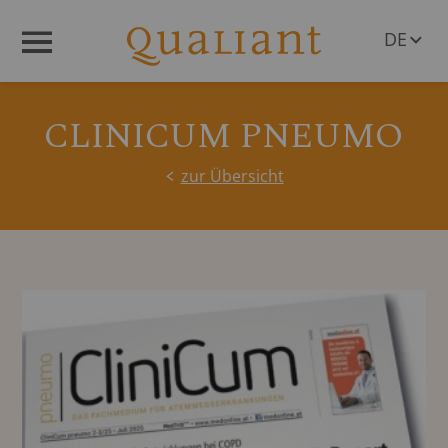
DE
Menü
EN
CLINICUM PNEUMO
zur Übersicht