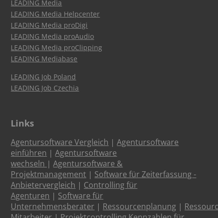
LEADING Media
LEADING Media Helpcenter
LEADING Media proDigi
LEADING Media proAudio
LEADING Media proClipping
LEADING Mediabase
LEADING Job Poland
LEADING Job Czechia
Links
Agentursoftware Vergleich
|
Agentursoftware
einführen
|
Agentursoftware
wechseln
|
Agentursoftware &
Projektmanagement
|
Software für Zeiterfassung -
Anbietervergleich
|
Controlling für
Agenturen
|
Software für
Unternehmensberater
|
Ressourcenplanung
|
Ressour
Mitarbeiter
|
Projektcontrolling Kennzahlen für