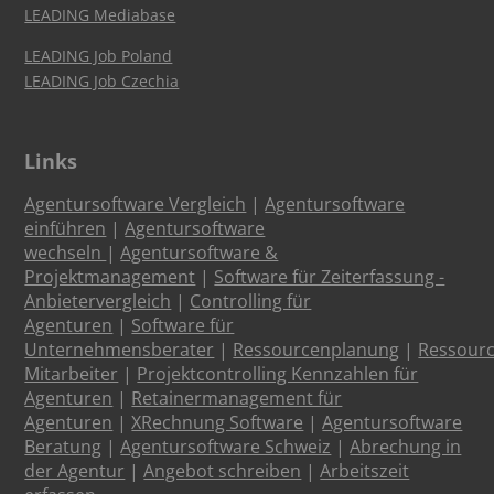
LEADING Mediabase
LEADING Job Poland
LEADING Job Czechia
Links
Agentursoftware Vergleich
|
Agentursoftware
einführen
|
Agentursoftware
wechseln
|
Agentursoftware &
Projektmanagement
|
Software für Zeiterfassung -
Anbietervergleich
|
Controlling für
Agenturen
|
Software für
Unternehmensberater
|
Ressourcenplanung
|
Ressour
Mitarbeiter
|
Projektcontrolling Kennzahlen für
Agenturen
|
Retainermanagement für
Agenturen
|
XRechnung Software
|
Agentursoftware
Beratung
|
Agentursoftware Schweiz
|
Abrechung in
der Agentur
|
Angebot schreiben
|
Arbeitszeit