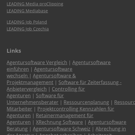
LEADING Media proClipping
LEADING Mediabase
LEADING Job Poland
LEADING Job Czechia
Links
Agentursoftware Vergleich
|
Agentursoftware
einführen
|
Agentursoftware
wechseln
|
Agentursoftware &
Projektmanagement
|
Software für Zeiterfassung -
Anbietervergleich
|
Controlling für
Agenturen
|
Software für
Unternehmensberater
|
Ressourcenplanung
|
Ressour
Mitarbeiter
|
Projektcontrolling Kennzahlen für
Agenturen
|
Retainermanagement für
Agenturen
|
XRechnung Software
|
Agentursoftware
Beratung
|
Agentursoftware Schweiz
|
Abrechung in