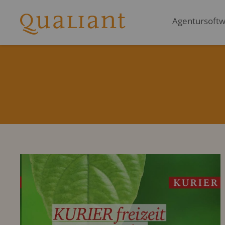
Agentursoftwa