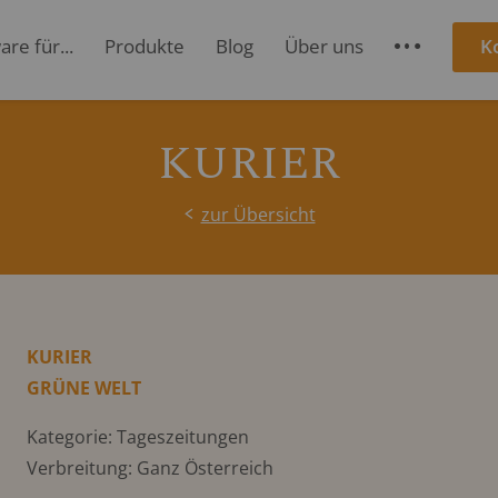
re für...
Produkte
Blog
Über uns
K
S
KURIER
zur Übersicht
KURIER
GRÜNE WELT
Kategorie: Tageszeitungen
Verbreitung: Ganz Österreich