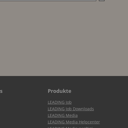
s
Produkte
LEADING Job
LEADING Job Downloads
LEADING Media
LEADING Media Helpcenter