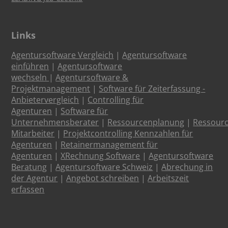
Links
Agentursoftware Vergleich
|
Agentursoftware
einführen
|
Agentursoftware
wechseln
|
Agentursoftware &
Projektmanagement
|
Software für Zeiterfassung -
Anbietervergleich
|
Controlling für
Agenturen
|
Software für
Unternehmensberater
|
Ressourcenplanung
|
Ressour
Mitarbeiter
|
Projektcontrolling Kennzahlen für
Agenturen
|
Retainermanagement für
Agenturen
|
XRechnung Software
|
Agentursoftware
Beratung
|
Agentursoftware Schweiz
|
Abrechung in
der Agentur
|
Angebot schreiben
|
Arbeitszeit
erfassen