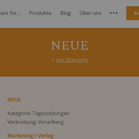
re für...
Produkte
Blog
Über uns
K
S
NEUE
zur Übersicht
NEUE
Kategorie: Tageszeitungen
Verbreitung: Vorarlberg
Marketing / Verlag