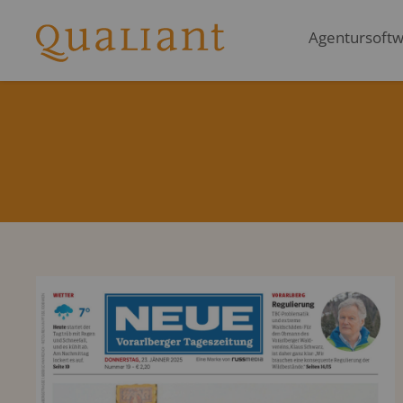
Agentursoftwa