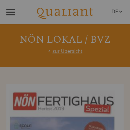
DE
Menü
EN
NÖN LOKAL / BVZ
zur Übersicht