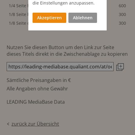
die Einstellungen anzupassen.
1/4 Seite hoch
47x250 mm
600
1/8 Seite hoch
47x120 mm
300
Akzeptieren
Ablehnen
1/8 Seite quer
98x60 mm
300
Nutzen Sie diesen Button um den Link zur Seite
dieses Titels direkt in die Zwischenablage zu kopieren
Sämtliche Preisangaben in €
Alle Angaben ohne Gewähr
LEADING MediaBase Data
zurück zur Übersicht