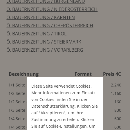
Ö. BAUERNZEITUNG / BURGENLAND
Ö. BAUERNZEITUNG / NIEDERÖSTERREICH
Ö. BAUERNZEITUNG / KÄRNTEN
Ö. BAUERNZEITUNG / OBERÖSTERREICH
Ö. BAUERNZEITUNG / TIROL
Ö. BAUERNZEITUNG / STEIERMARK
Ö. BAUERNZEITUNG / VORARLBERG
Bezeichnung
Format
Preis 4C
1/1 Seite
200x270 mm
2.240
Diese Seite verwendet Cookies.
Mehr Informationen zum Einsatz
1/2 Seite hoch
98x250 mm
1.160
von Cookies finden Sie in der
1/2 Seite quer
200x120 mm
1.160
Datenschutz­erklärung
. Klicken Sie
1/3 Seite
200x80 mm
830
auf "Akzeptieren", um Ihre
1/4 Seite Klassisch
98x120 mm
600
Zustimmung zu erteilen. Klicken
Sie auf
Cookie-Einstellungen
, um
1/4 Seite quer
200x60 mm
600