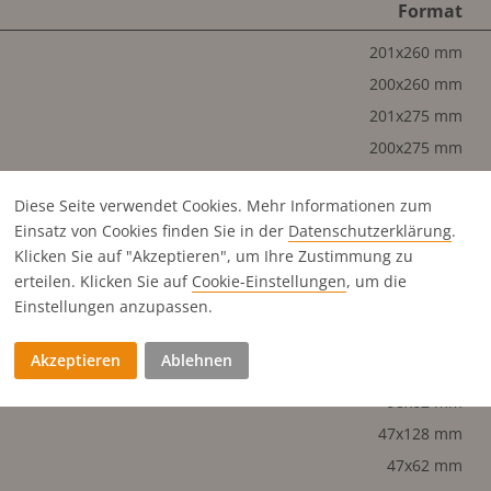
Format
201x260 mm
200x260 mm
201x275 mm
200x275 mm
99x260 mm
Diese Seite verwendet Cookies. Mehr Informationen zum
98x260 mm
Einsatz von Cookies finden Sie in der
Datenschutz­erklärung
.
200x128 mm
Klicken Sie auf "Akzeptieren", um Ihre Zustimmung zu
99x128 mm
erteilen. Klicken Sie auf
Cookie-Einstellungen
, um die
98x128 mm
Einstellungen anzupassen.
200x62 mm
Akzeptieren
Ablehnen
99x62 mm
98x62 mm
47x128 mm
47x62 mm