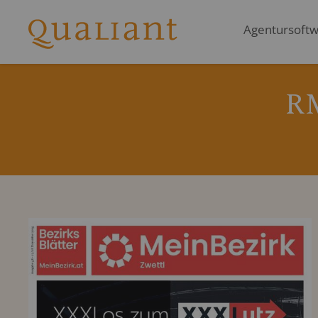
Agentursoftwa
R