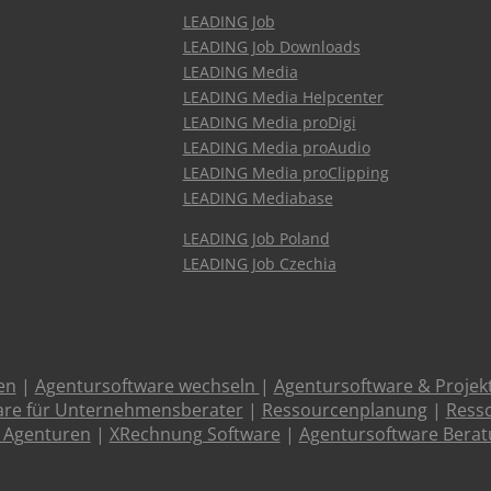
LEADING Job
LEADING Job Downloads
LEADING Media
LEADING Media Helpcenter
LEADING Media proDigi
LEADING Media proAudio
LEADING Media proClipping
LEADING Mediabase
LEADING Job Poland
LEADING Job Czechia
en
|
Agentursoftware wechseln
|
Agentursoftware & Proje
are für Unternehmensberater
|
Ressourcenplanung
|
Resso
 Agenturen
|
XRechnung Software
|
Agentursoftware Bera