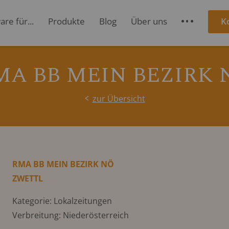
re für...
Produkte
Blog
Über uns
K
S
MA BB MEIN BEZIRK 
zur Übersicht
RMA BB MEIN BEZIRK NÖ
ZWETTL
Kategorie: Lokalzeitungen
Verbreitung: Niederösterreich