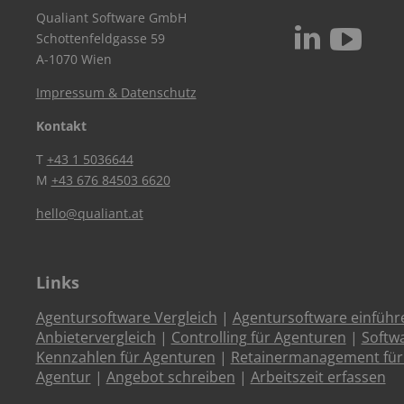
Qualiant Software GmbH
c
N
Schottenfeldgasse 59
A-1070 Wien
Impressum & Datenschutz
Kontakt
T
+43 1 5036644
M
+43 676 84503 6620
hello@qualiant.at
Links
Agentursoftware Vergleich
|
Agentursoftware einführ
Anbietervergleich
|
Controlling für Agenturen
|
Softw
Kennzahlen für Agenturen
|
Retainermanagement für
Agentur
|
Angebot schreiben
|
Arbeitszeit erfassen