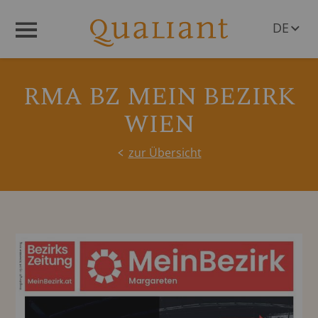
DE
Menü
EN
RMA BZ MEIN BEZIRK
WIEN
zur Übersicht