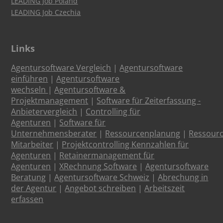
LEADING Job Poland
LEADING Job Czechia
Links
Agentursoftware Vergleich
|
Agentursoftware
einführen
|
Agentursoftware
wechseln
|
Agentursoftware &
Projektmanagement
|
Software für Zeiterfassung -
Anbietervergleich
|
Controlling für
Agenturen
|
Software für
Unternehmensberater
|
Ressourcenplanung
|
Ressour
Mitarbeiter
|
Projektcontrolling Kennzahlen für
Agenturen
|
Retainermanagement für
Agenturen
|
XRechnung Software
|
Agentursoftware
Beratung
|
Agentursoftware Schweiz
|
Abrechung in
der Agentur
|
Angebot schreiben
|
Arbeitszeit
erfassen