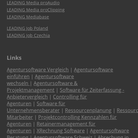
LEADING Media proAudio
LEADING Media proClipping
LEADING Mediabase
LEADING Job Poland
LEADING Job Czechia
Links
Agentursoftware Vergleich
|
Agentursoftware
einführen
|
Agentursoftware
wechseln
|
Agentursoftware &
Projektmanagement
|
Software für Zeiterfassung -
Anbietervergleich
|
Controlling für
Agenturen
|
Software für
Unternehmensberater
|
Ressourcenplanung
|
Ressour
Mitarbeiter
|
Projektcontrolling Kennzahlen für
Agenturen
|
Retainermanagement für
Agenturen
|
XRechnung Software
|
Agentursoftware
Beratung
|
Agentursoftware Schweiz
|
Abrechung in