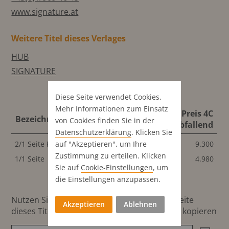
www.signature.at
Weitere Titel dieses Verlages
HUB
SIGNATURE
Diese Seite verwendet Cookies.
Mehr Informationen zum Einsatz
Format
Preis 4C
Bezeichnung
von Cookies finden Sie in der
abfallend
abfallend
Datenschutz­erklärung
. Klicken Sie
auf "Akzeptieren", um Ihre
2/1 Seite Panorama
460x306.6 mm
9.300
Zustimmung zu erteilen. Klicken
1/1 Seite
230x306.6 mm
4.980
Sie auf
Cookie-Einstellungen
, um
die Einstellungen anzupassen.
Nutzen Sie diesen Button um den Link zur Seite
Akzeptieren
Ablehnen
dieses Titels direkt in die Zwischenablage zu kopieren