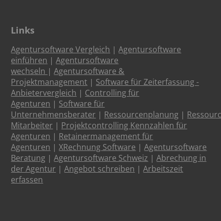
Links
Agentursoftware Vergleich
|
Agentursoftware
einführen
|
Agentursoftware
wechseln
|
Agentursoftware &
Projektmanagement
|
Software für Zeiterfassung -
Anbietervergleich
|
Controlling für
Agenturen
|
Software für
Unternehmensberater
|
Ressourcenplanung
|
Ressour
Mitarbeiter
|
Projektcontrolling Kennzahlen für
Agenturen
|
Retainermanagement für
Agenturen
|
XRechnung Software
|
Agentursoftware
Beratung
|
Agentursoftware Schweiz
|
Abrechung in
der Agentur
|
Angebot schreiben
|
Arbeitszeit
erfassen