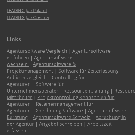
LEADING Job Poland
LEADING Job Czechia
Links
Agentursoftware Vergleich
|
Agentursoftware
einführen
|
Agentursoftware
wechseln
|
Agentursoftware &
Projektmanagement
|
Software für Zeiterfassung -
Anbietervergleich
|
Controlling für
Agenturen
|
Software für
Unternehmensberater
|
Ressourcenplanung
|
Ressour
Mitarbeiter
|
Projektcontrolling Kennzahlen für
Agenturen
|
Retainermanagement für
Agenturen
|
XRechnung Software
|
Agentursoftware
Beratung
|
Agentursoftware Schweiz
|
Abrechung in
der Agentur
|
Angebot schreiben
|
Arbeitszeit
erfassen