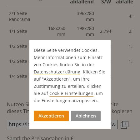
abfallend
S/W
abfallend
2/1 Seite
396x280
4.46
Panorama
mm
168x250
198x280
1/1 Seite
2.794
2.79
mm
mm
82x250
1/2 Seite hoch
96x280 mm
1.818
1.81
mm
Diese Seite verwendet Cookies.
Mehr Informationen zum Einsatz
168x123
198x138
1/2 Seite quer
1.818
1.81
mm
mm
von Cookies finden Sie in der
Datenschutz­erklärung
. Klicken Sie
82x123
1/4 Seite hoch
1.022
auf "Akzeptieren", um Ihre
mm
Zustimmung zu erteilen. Klicken
Sie auf
Cookie-Einstellungen
, um
die Einstellungen anzupassen.
Nutzen Sie diesen Button um den Link zur Seite
dieses Titels direkt in die Zwischenablage zu kopieren
Akzeptieren
Ablehnen
Sämtliche Preisangaben in €