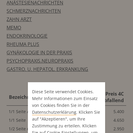
ANÄSTESIENACHRICHTEN
SCHMERZNACHRICHTEN
ZAHN ARZT
MEMO
ENDOKRINOLOGIE
RHEUMA PLUS
GYNÄKOLOGIE IN DER PRAXIS
PSYCHOPRAXIS.NEUROPRAXIS
GASTRO. U. HEPATOL. ERKRANKUNG
Diese Seite verwendet Cookies.
Format
Preis 4C
Bezeichnung
Mehr Informationen zum Einsatz
abfallend
abfallend
von Cookies finden Sie in der
1/1 Seite Advertorial
210x297 mm
5.400
Datenschutz­erklärung
. Klicken Sie
auf "Akzeptieren", um Ihre
1/1 Seite
210x297 mm
4.650
Zustimmung zu erteilen. Klicken
1/2 Seite quer
210x140 mm
2.950
Sie auf
Cookie-Einstellungen
, um