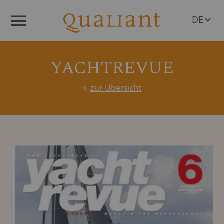
DE
Menü
EN
YACHTREVUE
zur Übersicht