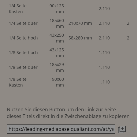
1/4 Seite
90x125
2.110
Kasten
mm
185x60
1/4 Seite quer
210x70 mm
2.110
2.11
mm
43x250
1/4 Seite hoch
58x280 mm
2.110
2.11
mm
43x125
1/8 Seite hoch
1.110
mm
185x29
1/8 Seite quer
1.110
mm
1/8 Seite
90x60
1.110
Kasten
mm
Nutzen Sie diesen Button um den Link zur Seite
dieses Titels direkt in die Zwischenablage zu kopieren