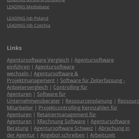
LEADING Mediabase
LEADING Job Poland
LEADING Job Czechia
Links
Agentursoftware Vergleich
|
Agentursoftware
einführen
|
Agentursoftware
wechseln
|
Agentursoftware &
Projektmanagement
|
Software für Zeiterfassung -
Anbietervergleich
|
Controlling für
Agenturen
|
Software für
Unternehmensberater
|
Ressourcenplanung
|
Ressour
Mitarbeiter
|
Projektcontrolling Kennzahlen für
Agenturen
|
Retainermanagement für
Agenturen
|
XRechnung Software
|
Agentursoftware
Beratung
|
Agentursoftware Schweiz
|
Abrechung in
der Agentur
|
Angebot schreiben
|
Arbeitszeit