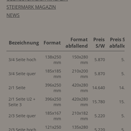
STEIERMARK MAGAZIN
NEWS
Format
Preis
Preis S/
Bezeichnung
Format
abfallend
S/W
abfallen
138x250
150x280
3/4 Seite hoch
5.870
5.87
mm
mm
185x185
210x200
3/4 Seite quer
5.870
5.87
mm
mm
396x250
420x280
2/1 Seite
14.640
14.64
mm
mm
2/1 Seite U2 +
396x250
420x280
15.780
15.78
Seite 3
mm
mm
185x167
210x182
2/3 Seite quer
5.220
5.22
mm
mm
121x250
135x280
2/3 Seite hoch
5.220
5.22