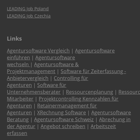
LEADING Job Poland
LEADING Job Czechia
Links
Agentursoftware Vergleich
|
Agentursoftware
einführen
|
Agentursoftware
wechseln
|
Agentursoftware &
Projektmanagement
|
Software für Zeiterfassung -
Anbietervergleich
|
Controlling für
Agenturen
|
Software für
Unternehmensberater
|
Ressourcenplanung
|
Ressour
Mitarbeiter
|
Projektcontrolling Kennzahlen für
Agenturen
|
Retainermanagement für
Agenturen
|
XRechnung Software
|
Agentursoftware
Beratung
|
Agentursoftware Schweiz
|
Abrechung in
der Agentur
|
Angebot schreiben
|
Arbeitszeit
erfassen