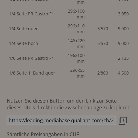
mm
296x100
1/4 Seite PR Gastro Fr
3'050
mm
296x110
1/4 Seite quer
5'570
9'000
mm
146x220
1/4 Seite hoch
5'570
9'000
mm
196x100
1/6 Seite PR Gastro Fr
2'135
mm
296x55
1/8 Seite 1. Bund quer
2'800
4'500
mm
Nutzen Sie diesen Button um den Link zur Seite
dieses Titels direkt in die Zwischenablage zu kopieren
Sämtliche Preisangaben in CHF