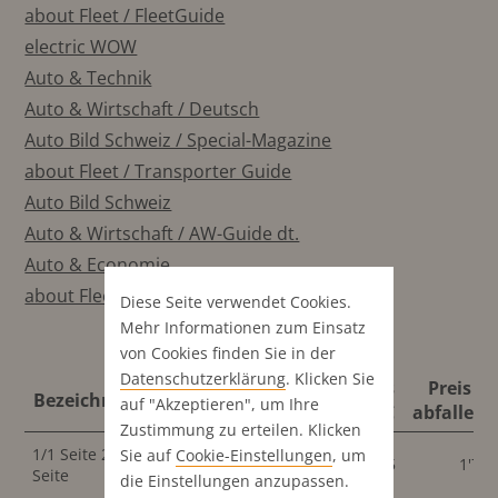
about Fleet / FleetGuide
electric WOW
Auto & Technik
Auto & Wirtschaft / Deutsch
Auto Bild Schweiz / Special-Magazine
about Fleet / Transporter Guide
Auto Bild Schweiz
Auto & Wirtschaft / AW-Guide dt.
Auto & Economie
about Fleet
Diese Seite verwendet Cookies.
Mehr Informationen zum Einsatz
von Cookies finden Sie in der
Datenschutz­erklärung
. Klicken Sie
Format
Preis
Preis 4C
Bezeichnung
Format
auf "Akzeptieren", um Ihre
abfallend
4C
abfallend
Zustimmung zu erteilen. Klicken
1/1 Seite 2. U-
186x260
210x297
Sie auf
Cookie-Einstellungen
, um
1'785
1'78
Seite
mm
mm
die Einstellungen anzupassen.