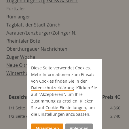
Toggenburger Ztg./See&Gaster Z
Furttaler
Rümlanger
Tagblatt der Stadt Zürich
Aarauer/Lenzburger/Zofinger N.
Rheintaler Bote
Oberthurgauer Nachrichten
Zuger Woche
Neue Oltner Zeitung
Diese Seite verwendet Cookies.
Winterthurer Zeitung
Mehr Informationen zum Einsatz
von Cookies finden Sie in der
Datenschutz­erklärung
. Klicken Sie
auf "Akzeptieren", um Ihre
Bezeichnung
Format
Preis S/W
Preis 4C
Zustimmung zu erteilen. Klicken
Sie auf
Cookie-Einstellungen
, um
1/1 Seite
286x440 mm
4'360
4'360
die Einstellungen anzupassen.
1/2 Seite quer
286x200 mm
2'740
2'740
Akzeptieren
Ablehnen