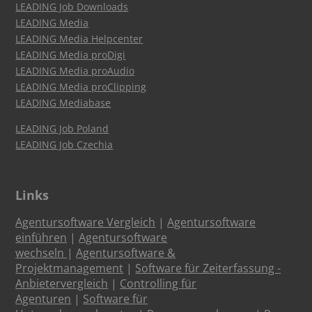
LEADING Job Downloads
LEADING Media
LEADING Media Helpcenter
LEADING Media proDigi
LEADING Media proAudio
LEADING Media proClipping
LEADING Mediabase
LEADING Job Poland
LEADING Job Czechia
Links
Agentursoftware Vergleich
|
Agentursoftware
einführen
|
Agentursoftware
wechseln
|
Agentursoftware &
Projektmanagement
|
Software für Zeiterfassung -
Anbietervergleich
|
Controlling für
Agenturen
|
Software für