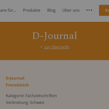
re für...
Produkte
Blog
Über uns
K
S
D-Journal
zur Übersicht
D-Journal
Französisch
Kategorie: Fachzeitschriften
Verbreitung: Schweiz