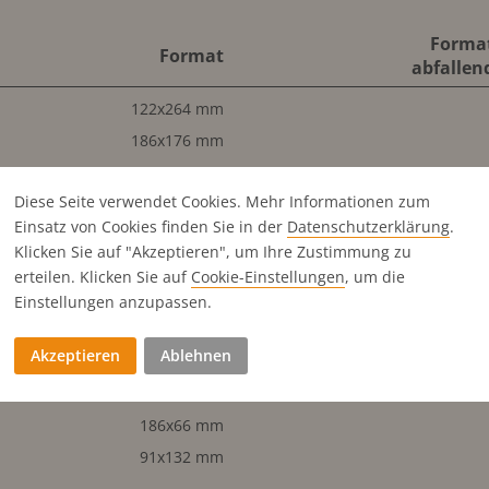
Forma
Format
abfallen
122x264 mm
186x176 mm
210x297 m
Diese Seite verwendet Cookies. Mehr Informationen zum
210x297 m
Einsatz von Cookies finden Sie in der
Datenschutz­erklärung
.
186x264 mm
210x297 m
Klicken Sie auf "Akzeptieren", um Ihre Zustimmung zu
210x297 m
erteilen. Klicken Sie auf
Cookie-Einstellungen
, um die
186x132 mm
Einstellungen anzupassen.
91x264 mm
Akzeptieren
Ablehnen
186x88 mm
60x264 mm
186x66 mm
91x132 mm