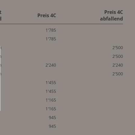
t
Preis 4C
Preis 4C
d
abfallend
1'785
1'785
m
2'500
m
2'500
m
2'240
2'240
m
2'500
1'455
1'455
1'165
1'165
945
945