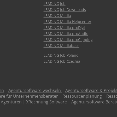
LEADING Job
LEADING Job Downloads
LEADING Media
LEADING Media Helpcenter
LEADING Media proDigi
LEADING Media proAudio
LEADING Media proClipping
LEADING Mediabase
LEADING Job Poland
LEADING Job Czechia
en
|
Agentursoftware wechseln
|
Agentursoftware & Proje
are für Unternehmensberater
|
Ressourcenplanung
|
Resso
 Agenturen
|
XRechnung Software
|
Agentursoftware Bera