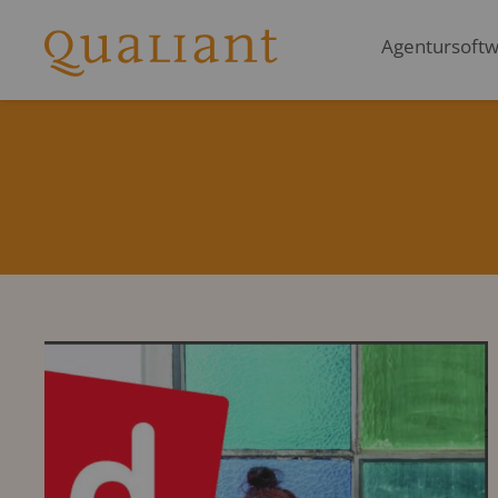
Agentursoftwa