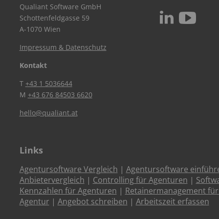
Qualiant Software GmbH
c
N
Schottenfeldgasse 59
A-1070 Wien
Impressum & Datenschutz
Kontakt
T
+43 1 5036644
M
+43 676 84503 6620
hello@qualiant.at
Links
Agentursoftware Vergleich
|
Agentursoftware einführ
Anbietervergleich
|
Controlling für Agenturen
|
Softw
Kennzahlen für Agenturen
|
Retainermanagement für
Agentur
|
Angebot schreiben
|
Arbeitszeit erfassen