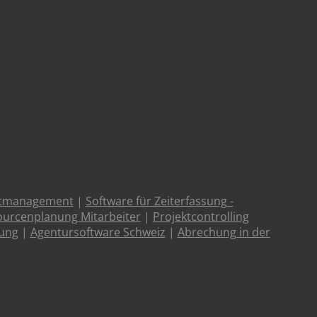
ktmanagement
|
Software für Zeiterfassung -
urcenplanung Mitarbeiter
|
Projektcontrolling
tung
|
Agentursoftware Schweiz
|
Abrechung in der