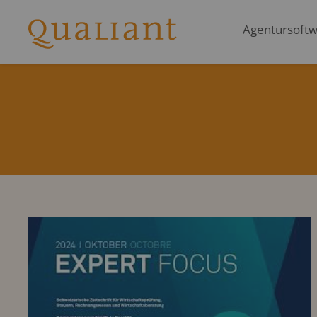
Agentursoftwa