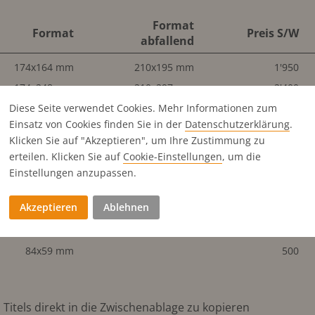
Format
Format
Preis S/W
abfallend
174x164 mm
210x195 mm
1'950
174x248 mm
210x297 mm
2'400
174x248 mm
210x297 mm
2'400
Diese Seite verwendet Cookies. Mehr Informationen zum
Einsatz von Cookies finden Sie in der
Datenschutz­erklärung
.
84x284 mm
99x297 mm
1'400
Klicken Sie auf "Akzeptieren", um Ihre Zustimmung zu
174x122 mm
210x153 mm
1'400
erteilen. Klicken Sie auf
Cookie-Einstellungen
, um die
174x80 mm
210x111 mm
1'000
Einstellungen anzupassen.
84x122 mm
100x153 mm
850
Akzeptieren
Ablehnen
174x59 mm
210x90 mm
850
174x27 mm
500
84x59 mm
500
Titels direkt in die Zwischenablage zu kopieren