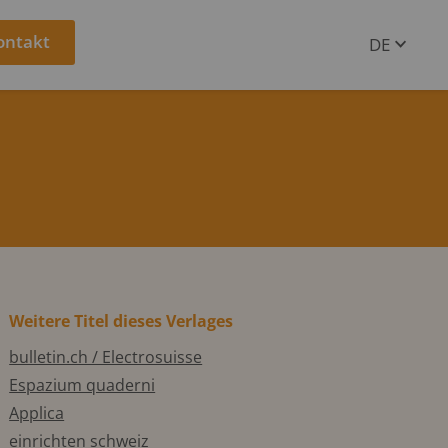
ontakt
DE
EN
Weitere Titel dieses Verlages
bulletin.ch / Electrosuisse
Espazium quaderni
Applica
einrichten schweiz