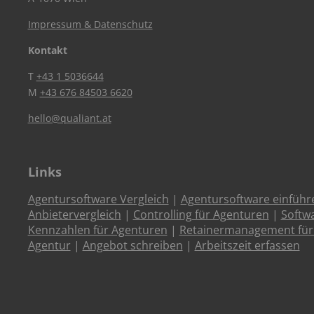
Impressum & Datenschutz
Kontakt
T
+43 1 5036644
M
+43 676 84503 6620
hello@qualiant.at
Links
Agentursoftware Vergleich
|
Agentursoftware einführ
Anbietervergleich
|
Controlling für Agenturen
|
Softw
Kennzahlen für Agenturen
|
Retainermanagement für
Agentur
|
Angebot schreiben
|
Arbeitszeit erfassen