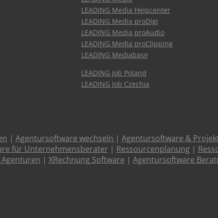
LEADING Media Helpcenter
LEADING Media proDigi
LEADING Media proAudio
LEADING Media proClipping
LEADING Mediabase
LEADING Job Poland
LEADING Job Czechia
en
|
Agentursoftware wechseln
|
Agentursoftware & Proje
are für Unternehmensberater
|
Ressourcenplanung
|
Resso
 Agenturen
|
XRechnung Software
|
Agentursoftware Bera