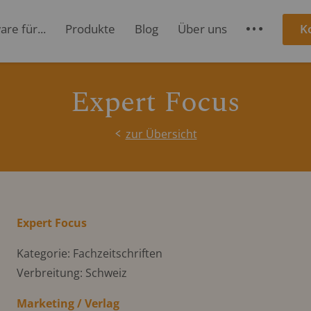
re für...
Produkte
Blog
Über uns
K
S
Expert Focus
zur Übersicht
Expert Focus
Kategorie: Fachzeitschriften
Verbreitung: Schweiz
Marketing / Verlag