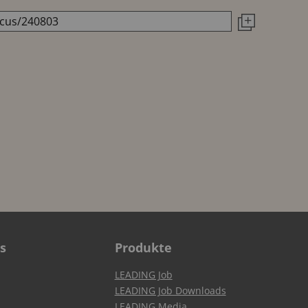
s
Produkte
LEADING Job
LEADING Job Downloads
LEADING Media