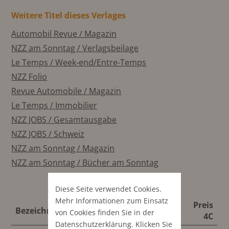
Weitere Titel dieses Verlages
Automobil Revue / Magazin
NZZ am Sonntag / Verlagsbeilage
Le Temps / Week-end/Entre-Temps
NZZ Folio
Revue Automobile / Magazin
Le Temps / Immobilier
NZZ JOBS / Gesamtausgabe
NZZ JOBS / Schweiz
NZZ am Sonntag / Magazin
NZZ am Sonntag / Bücher am Sonntag
Diese Seite verwendet Cookies.
Mehr Informationen zum Einsatz
Preis
Preis
Bezeichnung
Format
von Cookies finden Sie in der
S/W
4C
Datenschutz­erklärung
. Klicken Sie