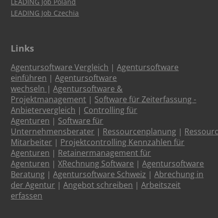
LEADING Job Poland
LEADING Job Czechia
Links
Agentursoftware Vergleich
|
Agentursoftware
einführen
|
Agentursoftware
wechseln
|
Agentursoftware &
Projektmanagement
|
Software für Zeiterfassung -
Anbietervergleich
|
Controlling für
Agenturen
|
Software für
Unternehmensberater
|
Ressourcenplanung
|
Ressour
Mitarbeiter
|
Projektcontrolling Kennzahlen für
Agenturen
|
Retainermanagement für
Agenturen
|
XRechnung Software
|
Agentursoftware
Beratung
|
Agentursoftware Schweiz
|
Abrechung in
der Agentur
|
Angebot schreiben
|
Arbeitszeit
erfassen