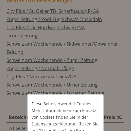
Weitere Titel dieses Verlages
City Plus / St. Galler TB+Schaffhaus.NR/GA
Zuger Zeitung / Pool Zug-Schwyz-Einsiedeln
City Plus / Die Nordwestschweiz/NA
Urner Zeitung
Schweiz am Wochenende / Nidwaldner/Obwaldner
Zeitung
Schweiz am Wochenende / Zuger Zeitung
Zuger Zeitung / Normalauflage
City Plus / Nordwestschweiz/GA
Schweiz am Wochenende / Urner Zeitung
Schweiz am Wochenende / Luzerner Zeitung
Diese Seite verwendet Cookies.
Mehr Informationen zum Einsatz
Bezeichnung
Format
Preis 4C
von Cookies finden Sie in der
Datenschutz­erklärung
. Klicken Sie
2/1 Seite Panorama
611x440 mm
auf "Akzeptieren", um Ihre