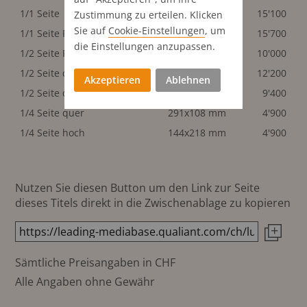
1/1 Seite
291x440 mm
15'100
Zustimmung zu erteilen. Klicken
Sie auf
Cookie-Einstellungen
, um
1/1 Seite Publi-Reportage
291x440 mm
15'700
die Einstellungen anzupassen.
1/2 Seite Publi-Rep. quer
291x218 mm
10'000
1/2 Seite quer
291x218 mm
12'200
Akzeptieren
Ablehnen
1/2 Seite quer
291x218 mm
9'400
1/4 Seite quer
291x108 mm
4'900
1/4 Seite hoch
144x218 mm
4'900
Nutzen Sie diesen Button um den Link zur Seite
dieses Titels direkt in die Zwischenablage zu kopieren
Sämtliche Preisangaben in CHF
Alle Angaben ohne Gewähr