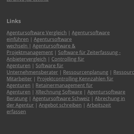
Links
Agentursoftware Vergleich
|
Agentursoftware
einführen
|
Agentursoftware
wechseln
|
Agentursoftware &
Projektmanagement
|
Software für Zeiterfassung -
Anbietervergleich
|
Controlling für
Agenturen
|
Software für
Unternehmensberater
|
Ressourcenplanung
|
Ressour
Mitarbeiter
|
Projektcontrolling Kennzahlen für
Agenturen
|
Retainermanagement für
Agenturen
|
XRechnung Software
|
Agentursoftware
Beratung
|
Agentursoftware Schweiz
|
Abrechung in
der Agentur
|
Angebot schreiben
|
Arbeitszeit
erfassen