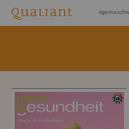
Agentursoftwa