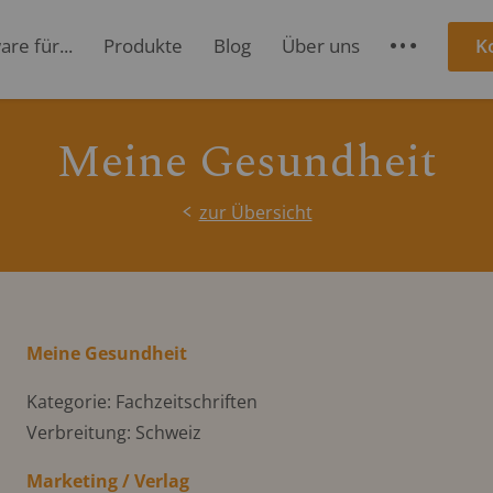
re für...
Produkte
Blog
Über uns
K
S
Meine Gesundheit
zur Übersicht
Meine Gesundheit
Kategorie: Fachzeitschriften
Verbreitung: Schweiz
Marketing / Verlag