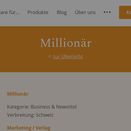
re für...
Produkte
Blog
Über uns
K
S
Millionär
zur Übersicht
Millionär
Kategorie: Business & Newstitel
Verbreitung: Schweiz
Marketing / Verlag