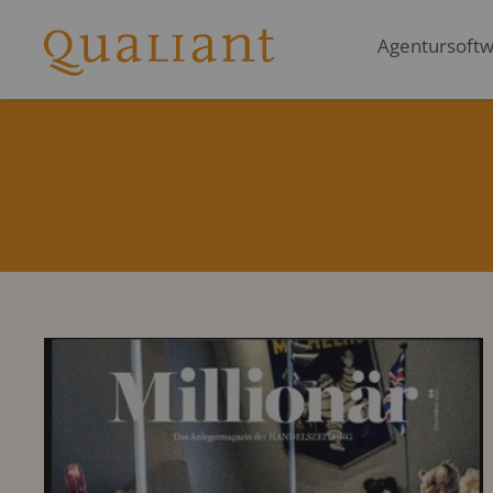
Agentursoftwa