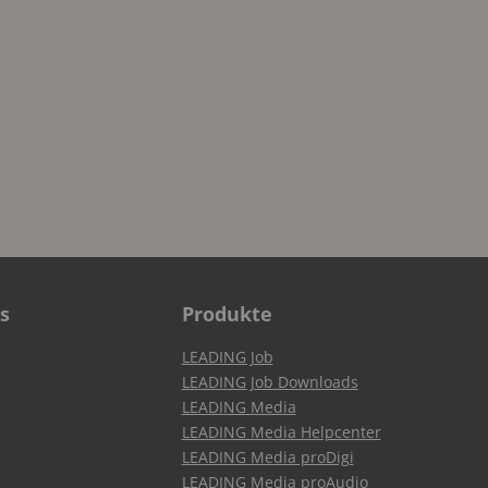
s
Produkte
LEADING Job
LEADING Job Downloads
LEADING Media
LEADING Media Helpcenter
LEADING Media proDigi
LEADING Media proAudio