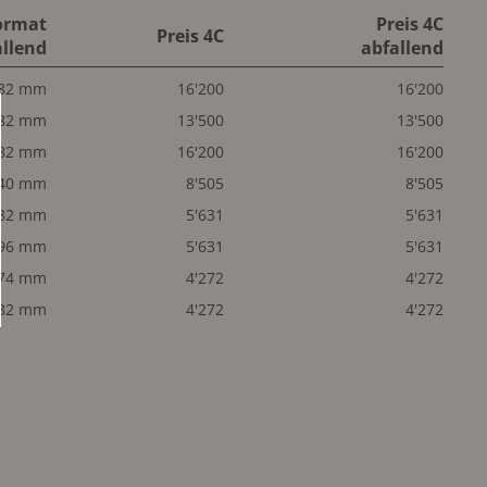
ormat
Preis 4C
Preis 4C
allend
abfallend
282 mm
16'200
16'200
282 mm
13'500
13'500
282 mm
16'200
16'200
140 mm
8'505
8'505
82 mm
5'631
5'631
96 mm
5'631
5'631
74 mm
4'272
4'272
82 mm
4'272
4'272