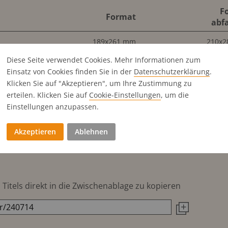
F
Format
abf
189x261 mm
210x
189x261 mm
210x
Diese Seite verwendet Cookies. Mehr Informationen zum
189x261 mm
210x
Einsatz von Cookies finden Sie in der
Datenschutz­erklärung
.
Klicken Sie auf "Akzeptieren", um Ihre Zustimmung zu
189x129 mm
210x
erteilen. Klicken Sie auf
Cookie-Einstellungen
, um die
61x261 mm
71x2
Einstellungen anzupassen.
189x85 mm
210x
189x63 mm
210x
Akzeptieren
Ablehnen
45x261 mm
56x2
Titels direkt in die Zwischenablage zu kopieren