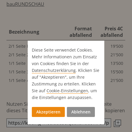
bauRUNDSCHAU
Format
Preis 4C
Bezeichnung
abfallend
abfallend
2/1 Seite Panorama
440x300 mm
19'500
Diese Seite verwendet Cookies.
2/1 Seite 2.U-Seite+S.3
440x300 mm
21'500
Mehr Informationen zum Einsatz
1/1 Seite
220x300 mm
13'500
von Cookies finden Sie in der
Datenschutz­erklärung
. Klicken Sie
1/1 Seite 3. U-Seite
220x300 mm
15'500
auf "Akzeptieren", um Ihre
1/1 Seite 4. U-Seite
220x300 mm
21'500
Zustimmung zu erteilen. Klicken
Sie auf
Cookie-Einstellungen
, um
die Einstellungen anzupassen.
Nutzen Sie diesen Button um den Link zur Seite
dieses Titels direkt in die Zwischenablage zu kopieren
Akzeptieren
Ablehnen