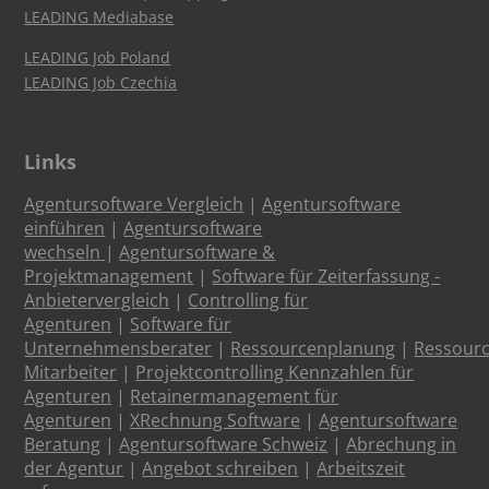
LEADING Mediabase
LEADING Job Poland
LEADING Job Czechia
Links
Agentursoftware Vergleich
|
Agentursoftware
einführen
|
Agentursoftware
wechseln
|
Agentursoftware &
Projektmanagement
|
Software für Zeiterfassung -
Anbietervergleich
|
Controlling für
Agenturen
|
Software für
Unternehmensberater
|
Ressourcenplanung
|
Ressour
Mitarbeiter
|
Projektcontrolling Kennzahlen für
Agenturen
|
Retainermanagement für
Agenturen
|
XRechnung Software
|
Agentursoftware
Beratung
|
Agentursoftware Schweiz
|
Abrechung in
der Agentur
|
Angebot schreiben
|
Arbeitszeit