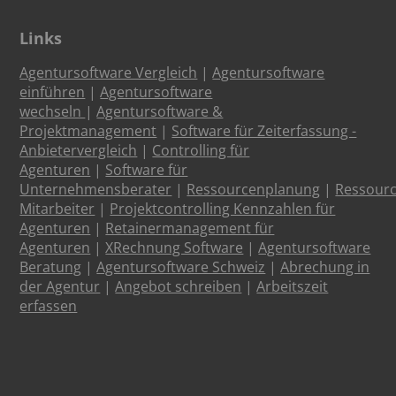
Links
Agentursoftware Vergleich
|
Agentursoftware
einführen
|
Agentursoftware
wechseln
|
Agentursoftware &
Projektmanagement
|
Software für Zeiterfassung -
Anbietervergleich
|
Controlling für
Agenturen
|
Software für
Unternehmensberater
|
Ressourcenplanung
|
Ressour
Mitarbeiter
|
Projektcontrolling Kennzahlen für
Agenturen
|
Retainermanagement für
Agenturen
|
XRechnung Software
|
Agentursoftware
Beratung
|
Agentursoftware Schweiz
|
Abrechung in
der Agentur
|
Angebot schreiben
|
Arbeitszeit
erfassen