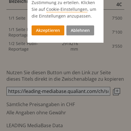
Bezeichnung
Format
Zustimmung zu erteilen. Klicken
S/W
4C
Sie auf
Cookie-Einstellungen
, um
291x436
die Einstellungen anzupassen.
1/1 Seite
6'000
7'500
mm
1/1 Seite Publi-
291x436
Akzeptieren
Ablehnen
7'100
Reportage
mm
1/2 Seite Publi-
291x216
3'550
Reportage
mm
Nutzen Sie diesen Button um den Link zur Seite
dieses Titels direkt in die Zwischenablage zu kopieren
Sämtliche Preisangaben in CHF
Alle Angaben ohne Gewähr
LEADING MediaBase Data