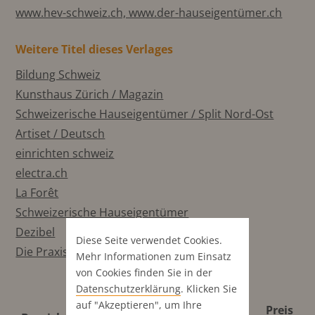
www.hev-schweiz.ch, www.der-hauseigentümer.ch
Weitere Titel dieses Verlages
Bildung Schweiz
Kunsthaus Zürich / Magazin
Schweizerische Hauseigentümer / Split Nord-Ost
Artiset / Deutsch
einrichten schweiz
electra.ch
La Forêt
Schweizerische Hauseigentümer
Dezibel
Diese Seite verwendet Cookies.
Die Praxis
Mehr Informationen zum Einsatz
von Cookies finden Sie in der
Datenschutz­erklärung
. Klicken Sie
auf "Akzeptieren", um Ihre
Preis
Preis