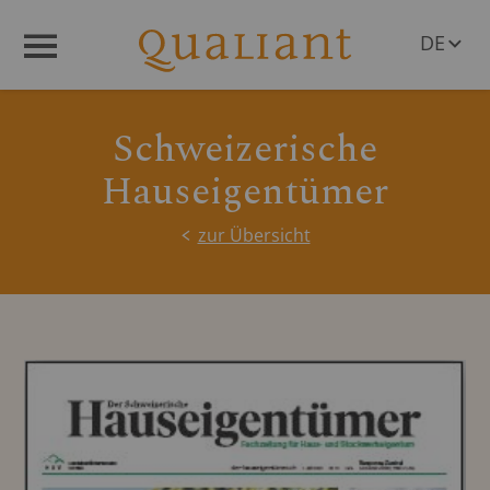
DE
Menü
EN
Schweizerische
Hauseigentümer
zur Übersicht