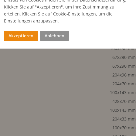
428x143 mm
Klicken Sie auf "Akzeptieren", um Ihre Zustimmung zu
204x143 mm
erteilen. Klicken Sie auf
Cookie-Einstellungen
, um die
Einstellungen anzupassen.
204x143 mm
100x290 mm
Akzeptieren
Ablehnen
204x143 mm
100x290 mm
67x290 mm
67x290 mm
204x96 mm
204x70 mm
100x143 mm
428x70 mm
100x143 mm
204x33 mm
100x70 mm