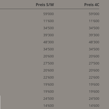
Preis S/W
Preis 4C
59'000
59'000
11'600
11'600
34'500
34'500
39'300
39'300
48'300
48'300
34'500
34'500
20'600
20'600
27'500
27'500
20'600
20'600
22'600
22'600
19'600
19'600
19'600
19'600
24'500
24'500
14'600
14'600