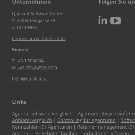
Unternehmen
Folgen Sie un
Qualiant Software GmbH
c
N
Schottenfeldgasse 59
A-1070 Wien
Impressum & Datenschutz
Kontakt
T
+43 1 5036644
M
+43 676 84503 6620
hello@qualiant.at
Links
Agentursoftware Vergleich
|
Agentursoftware einführ
Anbietervergleich
|
Controlling für Agenturen
|
Softw
Kennzahlen für Agenturen
|
Retainermanagement für
Agentur
|
Angebot schreiben
|
Arbeitszeit erfassen