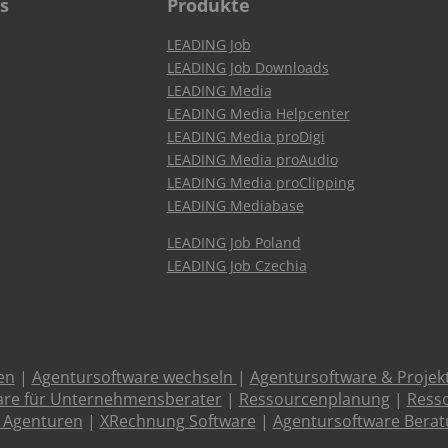
s
Produkte
LEADING Job
LEADING Job Downloads
LEADING Media
LEADING Media Helpcenter
LEADING Media proDigi
LEADING Media proAudio
LEADING Media proClipping
LEADING Mediabase
LEADING Job Poland
LEADING Job Czechia
en
|
Agentursoftware wechseln
|
Agentursoftware & Proje
are für Unternehmensberater
|
Ressourcenplanung
|
Resso
 Agenturen
|
XRechnung Software
|
Agentursoftware Bera