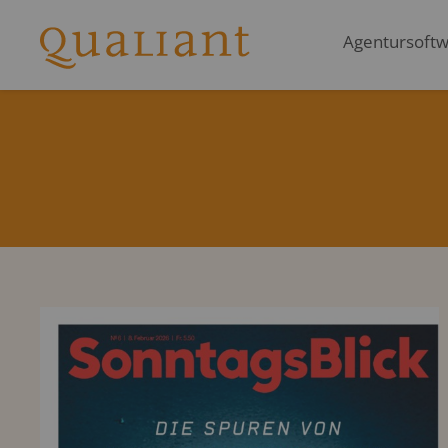
Agentursoftwa