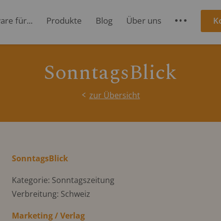
re für...
Produkte
Blog
Über uns
K
S
SonntagsBlick
zur Übersicht
SonntagsBlick
Kategorie: Sonntagszeitung
Verbreitung: Schweiz
Marketing / Verlag