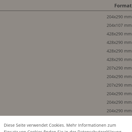
Format
204x290 mm
204x107 mm
428x290 mm
428x290 mm
428x290 mm
428x290 mm
207x290 mm
204x290 mm
207x290 mm
204x290 mm
204x290 mm
204x290 mm
204x290 mm
Diese Seite verwendet Cookies. Mehr Informationen zum
204x143 mm
Einsatz von Cookies finden Sie in der
Datenschutz­erklärung
.