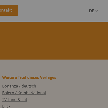
ontakt
DE
EN
Weitere Titel dieses Verlages
Bonanza / deutsch
Bolero / Kombi National
TV Land & Lüt
Blick