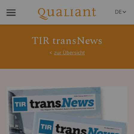
DE
Menü
EN
TIR transNews
zur Übersicht