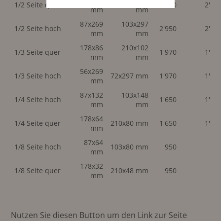
178x132
210x148
1/2 Seite quer
2'950
2'95
mm
mm
87x269
103x297
1/2 Seite hoch
2'950
2'95
mm
mm
178x86
210x102
1/3 Seite quer
1'970
1'97
mm
mm
56x269
1/3 Seite hoch
72x297 mm
1'970
1'97
mm
87x132
103x148
1/4 Seite hoch
1'650
1'65
mm
mm
178x64
1/4 Seite quer
210x80 mm
1'650
1'65
mm
87x64
1/8 Seite hoch
103x80 mm
950
95
mm
178x32
1/8 Seite quer
210x48 mm
950
95
mm
Nutzen Sie diesen Button um den Link zur Seite