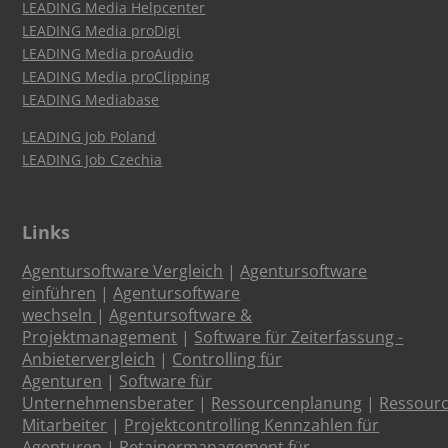
LEADING Media Helpcenter
LEADING Media proDigi
LEADING Media proAudio
LEADING Media proClipping
LEADING Mediabase
LEADING Job Poland
LEADING Job Czechia
Links
Agentursoftware Vergleich
|
Agentursoftware
einführen
|
Agentursoftware
wechseln
|
Agentursoftware &
Projektmanagement
|
Software für Zeiterfassung -
Anbietervergleich
|
Controlling für
Agenturen
|
Software für
Unternehmensberater
|
Ressourcenplanung
|
Ressour
Mitarbeiter
|
Projektcontrolling Kennzahlen für
Agenturen
|
Retainermanagement für