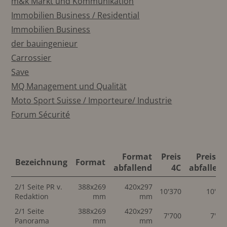
m&k Markt und Kommunikation
Immobilien Business / Residential
Immobilien Business
der bauingenieur
Carrossier
Save
MQ Management und Qualität
Moto Sport Suisse / Importeure/ Industrie
Forum Sécurité
Format
Preis
Preis 4
Bezeichnung
Format
abfallend
4C
abfallen
2/1 Seite PR v.
388x269
420x297
10'370
10'37
Redaktion
mm
mm
2/1 Seite
388x269
420x297
7'700
7'70
Panorama
mm
mm