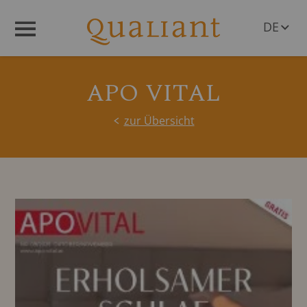
DE
Menü
EN
APO VITAL
zur Übersicht