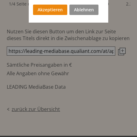
182x51
1/4 Seite quer
210x71 mm
2.280
2.28
mm
Akzeptieren
Ablehnen
Nutzen Sie diesen Button um den Link zur Seite
dieses Titels direkt in die Zwischenablage zu kopieren
Sämtliche Preisangaben in €
Alle Angaben ohne Gewähr
LEADING MediaBase Data
zurück zur Übersicht