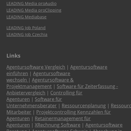
LEADING Media proAudio
LEADING Media proClipping
LEADING Mediabase
LEADING Job Poland
LEADING Job Czechia
Links
Agentursoftware Vergleich
|
Agentursoftware
einführen
|
Agentursoftware
wechseln
|
Agentursoftware &
Projektmanagement
|
Software für Zeiterfassung -
Anbietervergleich
|
Controlling für
Agenturen
|
Software für
Unternehmensberater
|
Ressourcenplanung
|
Ressour
Mitarbeiter
|
Projektcontrolling Kennzahlen für
Agenturen
|
Retainermanagement für
Agenturen
|
XRechnung Software
|
Agentursoftware