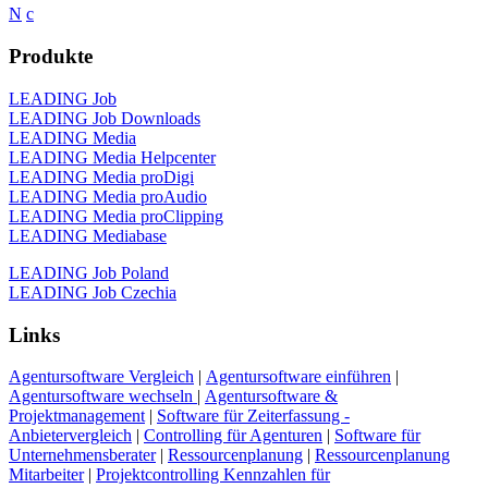
N
c
Produkte
LEADING Job
LEADING Job Downloads
LEADING Media
LEADING Media Helpcenter
LEADING Media proDigi
LEADING Media proAudio
LEADING Media proClipping
LEADING Mediabase
LEADING Job Poland
LEADING Job Czechia
Links
Agentursoftware Vergleich
|
Agentursoftware einführen
|
Agentursoftware wechseln
|
Agentursoftware &
Projektmanagement
|
Software für Zeiterfassung -
Anbietervergleich
|
Controlling für Agenturen
|
Software für
Unternehmensberater
|
Ressourcenplanung
|
Ressourcenplanung
Mitarbeiter
|
Projektcontrolling Kennzahlen für