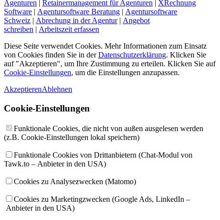
Agenturen
|
Retainermanagement für Agenturen
|
XRechnung
Software
|
Agentursoftware Beratung
|
Agentursoftware
Schweiz
|
Abrechung in der Agentur
|
Angebot
schreiben
|
Arbeitszeit erfassen
Diese Seite verwendet Cookies. Mehr Informationen zum Einsatz
von Cookies finden Sie in der
Datenschutz­erklärung
. Klicken Sie
auf "Akzeptieren", um Ihre Zustimmung zu erteilen. Klicken Sie auf
Cookie-Einstellungen
, um die Einstellungen anzupassen.
Akzeptieren
Ablehnen
Cookie-Einstellungen
Funktionale Cookies, die nicht von außen ausgelesen werden
(z.B. Cookie-Einstellungen lokal speichern)
Funktionale Cookies von Drittanbietern (Chat-Modul von
Tawk.to – Anbieter in den USA)
Cookies zu Analysezwecken (Matomo)
Cookies zu Marketingzwecken (Google Ads, LinkedIn –
Anbieter in den USA)