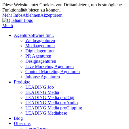
Diese Website nutzt Cookies von Drittanbietern, um bestmögliche
Funktionalität bieten zu können.
Mehr Infos
Ablehnen
Akzeptieren
Menü
Agentursoftware für...
Werbeagenturen
Mediaagenturen
Digitalagenturen
PR Agenturen
Designagenturen
Live Marketing Agenturen
Content Marketing Agenturen
Inhouse Agenturen
Produkte
LEADING Job
LEADING Media
LEADING Media proDigi
LEADING Media proAudio
LEADING Media proClipping
LEADING Mediabase
Blog
Über uns
Unser Team