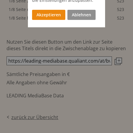
die Einstellungen anzupassen.
1/8 Seite 2spaltig
99x65 mm
523
523
1/8 Seite quer
203x35 mm
523
523
Akzeptieren
Ablehnen
1/8 Seite hoch
47x135 mm
523
523
Nutzen Sie diesen Button um den Link zur Seite
dieses Titels direkt in die Zwischenablage zu kopieren
Sämtliche Preisangaben in €
Alle Angaben ohne Gewähr
LEADING MediaBase Data
zurück zur Übersicht