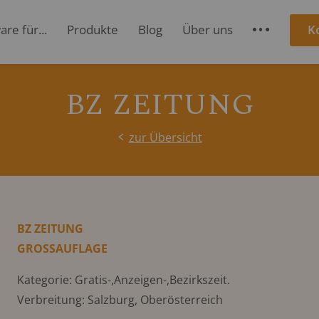
re für...
Produkte
Blog
Über uns
K
S
BZ ZEITUNG
zur Übersicht
BZ ZEITUNG
GROSSAUFLAGE
Kategorie: Gratis-,Anzeigen-,Bezirkszeit.
Verbreitung: Salzburg, Oberösterreich