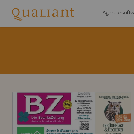
Agentursoftwa