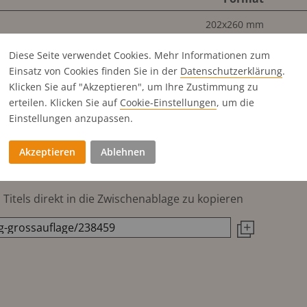
202x260 mm
202x130 mm
Diese Seite verwendet Cookies. Mehr Informationen zum
98x260 mm
Einsatz von Cookies finden Sie in der
Datenschutz­erklärung
.
98x130 mm
Klicken Sie auf "Akzeptieren", um Ihre Zustimmung zu
erteilen. Klicken Sie auf
Cookie-Einstellungen
, um die
48x260 mm
Einstellungen anzupassen.
48x130 mm
98x65 mm
Akzeptieren
Ablehnen
Titels direkt in die Zwischenablage zu kopieren