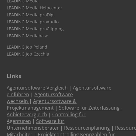
LEADING Media
LEADING Media Helpcenter
LEADING Media proDigi
LEADING Media proAudio
LEADING Media proClipping
LEADING Mediabase
LEADING Job Poland
LEADING Job Czechia
Links
Agentursoftware Vergleich
|
Agentursoftware
einführen
|
Agentursoftware
wechseln
|
Agentursoftware &
Projektmanagement
|
Software für Zeiterfassung -
Anbietervergleich
|
Controlling für
Agenturen
|
Software für
Unternehmensberater
|
Ressourcenplanung
|
Ressour
Mitarbeiter
|
Projektcontrolling Kennzahlen für