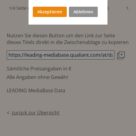
176x56
1/4 Seite quer
216x71 mm
1.700
1.70
mm
Akzeptieren
Ablehnen
Nutzen Sie diesen Button um den Link zur Seite
dieses Titels direkt in die Zwischenablage zu kopieren
Sämtliche Preisangaben in €
Alle Angaben ohne Gewähr
LEADING MediaBase Data
zurück zur Übersicht