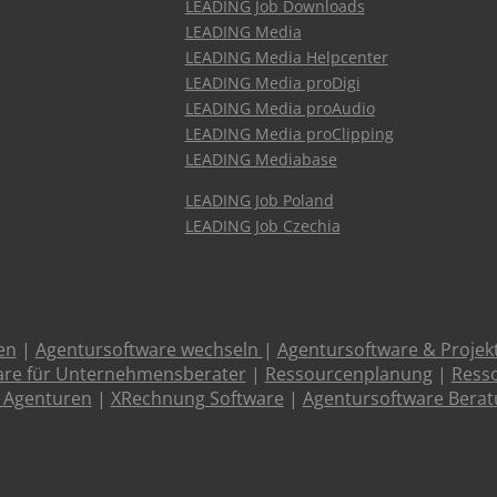
LEADING Job Downloads
LEADING Media
LEADING Media Helpcenter
LEADING Media proDigi
LEADING Media proAudio
LEADING Media proClipping
LEADING Mediabase
LEADING Job Poland
LEADING Job Czechia
en
|
Agentursoftware wechseln
|
Agentursoftware & Proje
are für Unternehmensberater
|
Ressourcenplanung
|
Resso
 Agenturen
|
XRechnung Software
|
Agentursoftware Bera