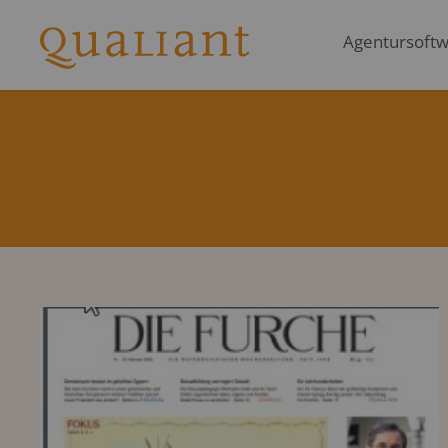
Agentursoftwa