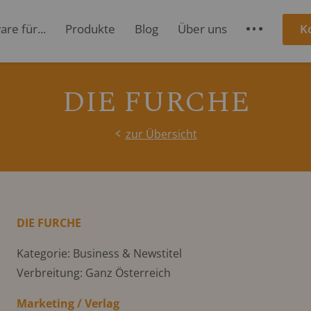
re für...
Produkte
Blog
Über uns
K
S
DIE FURCHE
zur Übersicht
DIE FURCHE
Kategorie: Business & Newstitel
Verbreitung: Ganz Österreich
Marketing / Verlag