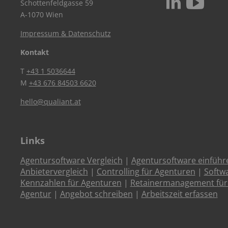
c
N
Schottenfeldgasse 59
A-1070 Wien
Impressum & Datenschutz
Kontakt
T
+43 1 5036644
M
+43 676 84503 6620
hello@qualiant.at
Links
Agentursoftware Vergleich
|
Agentursoftware einführ
Anbietervergleich
|
Controlling für Agenturen
|
Softw
Kennzahlen für Agenturen
|
Retainermanagement für
Agentur
|
Angebot schreiben
|
Arbeitszeit erfassen