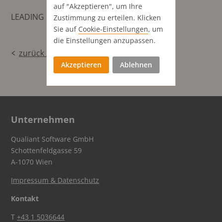
auf "Akzeptieren", um Ihre
LEADING MediaBase Data
Zustimmung zu erteilen. Klicken
Sie auf
Cookie-Einstellungen
, um
die Einstellungen anzupassen.
zurück zur Übersicht
Akzeptieren
Ablehnen
Unternehmen
Qualiant Software GmbH
Schottenfeldgasse 59
A-1070 Wien
Impressum & Datenschutz
Kontakt
T
+43 1 5036644