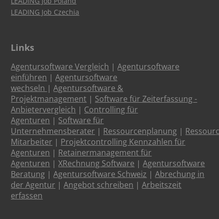
LEADING Job Poland
LEADING Job Czechia
Links
Agentursoftware Vergleich
|
Agentursoftware
einführen
|
Agentursoftware
wechseln
|
Agentursoftware &
Projektmanagement
|
Software für Zeiterfassung -
Anbietervergleich
|
Controlling für
Agenturen
|
Software für
Unternehmensberater
|
Ressourcenplanung
|
Ressour
Mitarbeiter
|
Projektcontrolling Kennzahlen für
Agenturen
|
Retainermanagement für
Agenturen
|
XRechnung Software
|
Agentursoftware
Beratung
|
Agentursoftware Schweiz
|
Abrechung in
der Agentur
|
Angebot schreiben
|
Arbeitszeit
erfassen