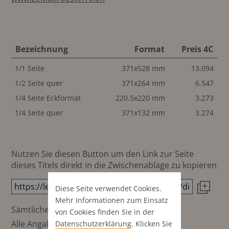
Bezeichnung
Format
Preis 4C
1/1 Seite
371x528 mm
13.094
1/2 Seite quer
371x264 mm
6.547
1/4 Seite Eckformat
220.5x220 mm
3.273
1/4 Seite quer
371x132 mm
3.274
Nutzen Sie diesen Button um den Link zur Seite
dieses Titels direkt in die Zwischenablage zu kopieren
Diese Seite verwendet Cookies.
Mehr Informationen zum Einsatz
Sämtliche Preisangaben in €
von Cookies finden Sie in der
Alle Angaben ohne Gewähr
Datenschutz­erklärung
. Klicken Sie