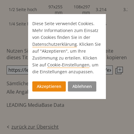
97x255
108x297
1/2 Seite hoch
3.214
3.21
mm
mm
97x127
Diese Seite verwendet Cookies.
1/4 Seite hoch
2.526
mm
Mehr Informationen zum Einsatz
von Cookies finden Sie in der
Datenschutz­erklärung
. Klicken Sie
Nutzen Sie diesen Button um den Link zur Seite
auf "Akzeptieren", um Ihre
dieses Titels direkt in die Zwischenablage zu kopieren
Zustimmung zu erteilen. Klicken
Sie auf
Cookie-Einstellungen
, um
die Einstellungen anzupassen.
Sämtliche Preisangaben in €
Akzeptieren
Ablehnen
Alle Angaben ohne Gewähr
LEADING MediaBase Data
zurück zur Übersicht