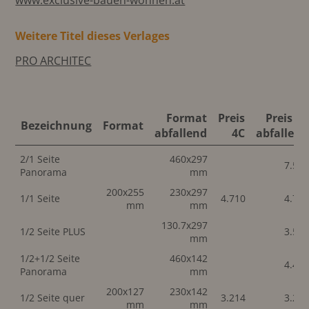
www.exclusive-bauen-wohnen.at
Weitere Titel dieses Verlages
PRO ARCHITEC
Format
Preis
Preis 4C
Bezeichnung
Format
abfallend
4C
abfallend
2/1 Seite
460x297
7.54
Panorama
mm
200x255
230x297
1/1 Seite
4.710
4.71
mm
mm
130.7x297
1/2 Seite PLUS
3.54
mm
1/2+1/2 Seite
460x142
4.48
Panorama
mm
200x127
230x142
1/2 Seite quer
3.214
3.21
mm
mm