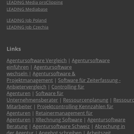
LEADING Media proClipping
LEADING Mediabase
LEADING Job Poland
LEADING Job Czechia
Links
Agentursoftware Vergleich
|
Agentursoftware
einführen
|
Agentursoftware
wechseln
|
Agentursoftware &
Projektmanagement
|
Software für Zeiterfassung -
Anbietervergleich
|
Controlling für
Agenturen
|
Software für
Unternehmensberater
|
Ressourcenplanung
|
Ressour
Mitarbeiter
|
Projektcontrolling Kennzahlen für
Agenturen
|
Retainermanagement für
Agenturen
|
XRechnung Software
|
Agentursoftware
Beratung
|
Agentursoftware Schweiz
|
Abrechung in
der Agentur
|
Angebot schreiben
|
Arbeitszeit