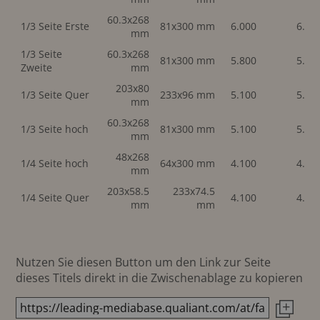
60.3x268
1/3 Seite Erste
81x300 mm
6.000
6.00
mm
1/3 Seite
60.3x268
81x300 mm
5.800
5.80
Zweite
mm
203x80
1/3 Seite Quer
233x96 mm
5.100
5.10
mm
60.3x268
1/3 Seite hoch
81x300 mm
5.100
5.10
mm
48x268
1/4 Seite hoch
64x300 mm
4.100
4.10
mm
203x58.5
233x74.5
1/4 Seite Quer
4.100
4.10
mm
mm
Nutzen Sie diesen Button um den Link zur Seite
dieses Titels direkt in die Zwischenablage zu kopieren