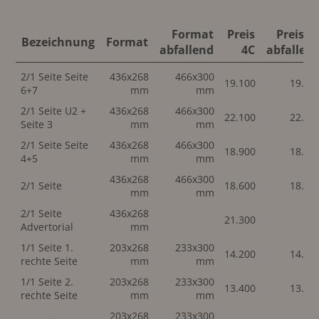
Format
Preis
Preis 4
Bezeichnung
Format
abfallend
4C
abfallen
2/1 Seite Seite
436x268
466x300
19.100
19.10
6+7
mm
mm
2/1 Seite U2 +
436x268
466x300
22.100
22.10
Seite 3
mm
mm
2/1 Seite Seite
436x268
466x300
18.900
18.90
4+5
mm
mm
436x268
466x300
2/1 Seite
18.600
18.60
mm
mm
2/1 Seite
436x268
21.300
Advertorial
mm
1/1 Seite 1.
203x268
233x300
14.200
14.20
rechte Seite
mm
mm
1/1 Seite 2.
203x268
233x300
13.400
13.40
rechte Seite
mm
mm
203x268
233x300