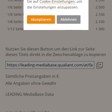
Sie auf
Cookie-Einstellungen
, um
die Einstellungen anzupassen.
1/6 Seite
106x95 mm
2.500
1/8 Seite hoch
51x145 mm
2.100
Akzeptieren
Ablehnen
1/8 Seite quer
106x70 mm
2.100
1/12 Seite
106x50 mm
1.300
Nutzen Sie diesen Button um den Link zur Seite
dieses Titels direkt in die Zwischenablage zu kopieren
Sämtliche Preisangaben in €
Alle Angaben ohne Gewähr
LEADING MediaBase Data