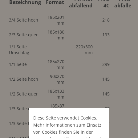
Bezeichnung
Format
abfallend
4C
abfallend
185x201
3/4 Seite hoch
218
mm
185x180
2/3 Seite quer
193
mm
1/1 Seite
220x300
99
Umschlag
mm
185x270
1/1 Seite
299
mm
90x270
1/2 Seite hoch
145
mm
185x133
1/2 Seite quer
145
mm
185x87
1/3 Seite quer
97
mm
Diese Seite verwendet Cookies.
90x180
1/3 Seite hoch
97
Mehr Informationen zum Einsatz
mm
von Cookies finden Sie in der
90x133