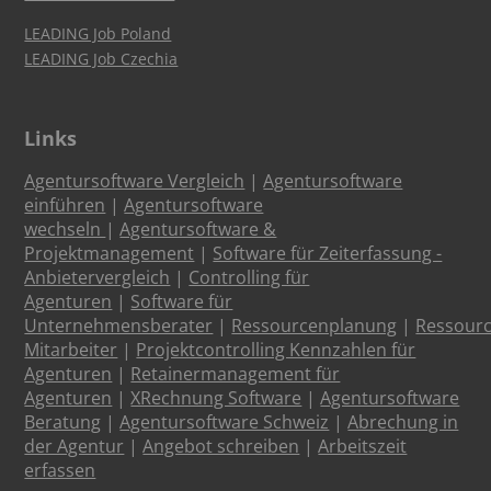
LEADING Job Poland
LEADING Job Czechia
Links
Agentursoftware Vergleich
|
Agentursoftware
einführen
|
Agentursoftware
wechseln
|
Agentursoftware &
Projektmanagement
|
Software für Zeiterfassung -
Anbietervergleich
|
Controlling für
Agenturen
|
Software für
Unternehmensberater
|
Ressourcenplanung
|
Ressour
Mitarbeiter
|
Projektcontrolling Kennzahlen für
Agenturen
|
Retainermanagement für
Agenturen
|
XRechnung Software
|
Agentursoftware
Beratung
|
Agentursoftware Schweiz
|
Abrechung in
der Agentur
|
Angebot schreiben
|
Arbeitszeit
erfassen