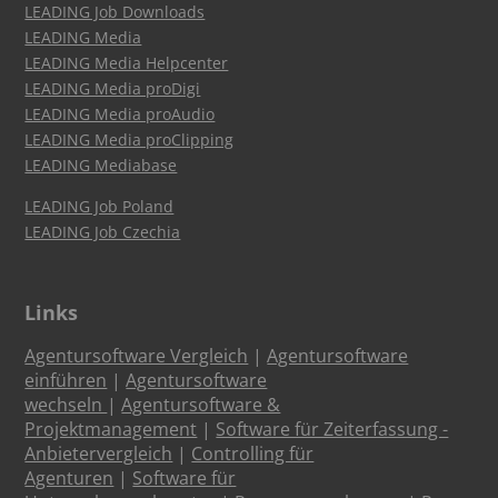
LEADING Job Downloads
LEADING Media
LEADING Media Helpcenter
LEADING Media proDigi
LEADING Media proAudio
LEADING Media proClipping
LEADING Mediabase
LEADING Job Poland
LEADING Job Czechia
Links
Agentursoftware Vergleich
|
Agentursoftware
einführen
|
Agentursoftware
wechseln
|
Agentursoftware &
Projektmanagement
|
Software für Zeiterfassung -
Anbietervergleich
|
Controlling für
Agenturen
|
Software für