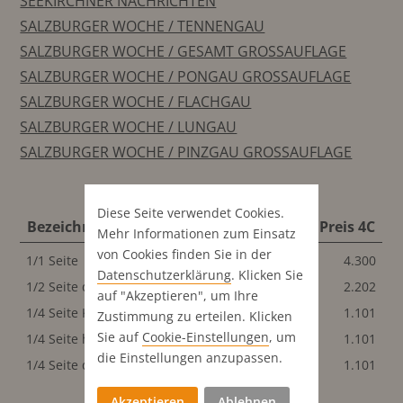
SEEKIRCHNER NACHRICHTEN
SALZBURGER WOCHE / TENNENGAU
SALZBURGER WOCHE / GESAMT GROSSAUFLAGE
SALZBURGER WOCHE / PONGAU GROSSAUFLAGE
SALZBURGER WOCHE / FLACHGAU
SALZBURGER WOCHE / LUNGAU
SALZBURGER WOCHE / PINZGAU GROSSAUFLAGE
Diese Seite verwendet Cookies.
Bezeichnung
Format
Preis 4C
Mehr Informationen zum Einsatz
von Cookies finden Sie in der
1/1 Seite
200x267 mm
4.300
Datenschutz­erklärung
. Klicken Sie
1/2 Seite quer
200x128 mm
2.202
auf "Akzeptieren", um Ihre
1/4 Seite Klassisch
98x128 mm
1.101
Zustimmung zu erteilen. Klicken
Sie auf
Cookie-Einstellungen
, um
1/4 Seite hoch
47x256 mm
1.101
die Einstellungen anzupassen.
1/4 Seite quer
200x64 mm
1.101
Akzeptieren
Ablehnen