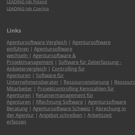
LEADING Job Poland
LEADING Job Czechia
Links
Agentursoftware Vergleich
|
Agentursoftware
einführen
|
Agentursoftware
wechseln
|
Agentursoftware &
Projektmanagement
|
Software für Zeiterfassung -
Anbietervergleich
|
Controlling für
Agenturen
|
Software für
Unternehmensberater
|
Ressourcenplanung
|
Ressour
Mitarbeiter
|
Projektcontrolling Kennzahlen für
Agenturen
|
Retainermanagement für
Agenturen
|
XRechnung Software
|
Agentursoftware
Beratung
|
Agentursoftware Schweiz
|
Abrechung in
der Agentur
|
Angebot schreiben
|
Arbeitszeit
erfassen