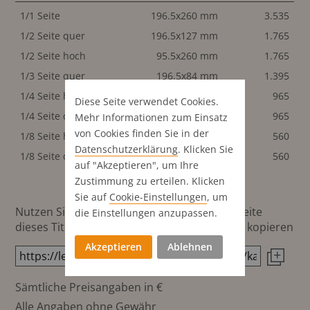
1/1 Seite
196.5x260 mm
3.535
1/2 Seite quer
196.5x127 mm
1.765
1/2 Seite hoch
95.5x260 mm
1.765
1/3 Seite quer
196.5x84 mm
1.395
1/4 Seite hoch
95.5x127 mm
965
Diese Seite verwendet Cookies.
1/4 Seite quer
196.5x62 mm
965
Mehr Informationen zum Einsatz
von Cookies finden Sie in der
1/8 Seite hoch
63.5x95 mm
560
Datenschutz­erklärung
. Klicken Sie
1/8 Seite quer
95.5x62 mm
560
auf "Akzeptieren", um Ihre
Zustimmung zu erteilen. Klicken
Sie auf
Cookie-Einstellungen
, um
Nutzen Sie diesen Button um den Link zur Seite
die Einstellungen anzupassen.
dieses Titels direkt in die Zwischenablage zu kopieren
Akzeptieren
Ablehnen
Sämtliche Preisangaben in €
Alle Angaben ohne Gewähr