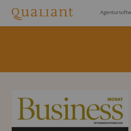
Agentursoftwa