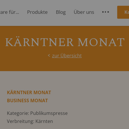
re für...
Produkte
Blog
Über uns
K
S
KÄRNTNER MONAT
zur Übersicht
KÄRNTNER MONAT
BUSINESS MONAT
Kategorie: Publikumspresse
Verbreitung: Kärnten