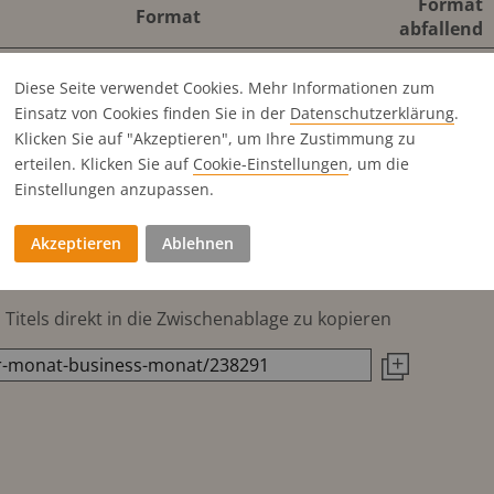
Format
Format
abfallend
178x252 mm
210x280 mm
Diese Seite verwendet Cookies. Mehr Informationen zum
178x120 mm
210x137 mm
Einsatz von Cookies finden Sie in der
Datenschutz­erklärung
.
86.5x252 mm
100x280 mm
Klicken Sie auf "Akzeptieren", um Ihre Zustimmung zu
erteilen. Klicken Sie auf
Cookie-Einstellungen
, um die
86.5x120 mm
Einstellungen anzupassen.
56x252 mm
70x280 mm
1180x120 mm
210x66 mm
Akzeptieren
Ablehnen
Titels direkt in die Zwischenablage zu kopieren