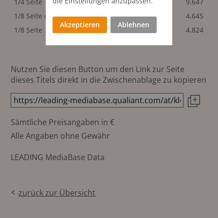
die Einstellungen anzupassen.
1/4 Seite
98x135 mm
9.647
1/8 Seite quer
98x65 mm
4.645
Akzeptieren
Ablehnen
1/8 Seite
47x135 mm
4.824
Nutzen Sie diesen Button um den Link zur Seite
dieses Titels direkt in die Zwischenablage zu kopieren
Sämtliche Preisangaben in €
Alle Angaben ohne Gewähr
LEADING MediaBase Data
zurück zur Übersicht