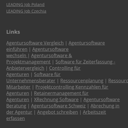
LEADING Job Poland
LEADING Job Czechia
Links
Agentursoftware Vergleich
|
Agentursoftware
einführen
|
Agentursoftware
wechseln
|
Agentursoftware &
Projektmanagement
|
Software für Zeiterfassung -
Anbietervergleich
|
Controlling für
Agenturen
|
Software für
Unternehmensberater
|
Ressourcenplanung
|
Ressour
Mitarbeiter
|
Projektcontrolling Kennzahlen für
Agenturen
|
Retainermanagement für
Agenturen
|
XRechnung Software
|
Agentursoftware
Beratung
|
Agentursoftware Schweiz
|
Abrechung in
der Agentur
|
Angebot schreiben
|
Arbeitszeit
erfassen