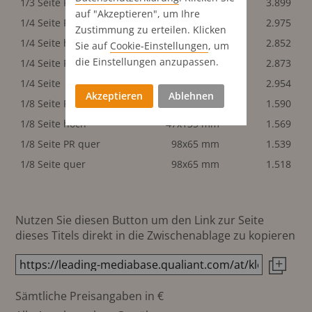
1/3 Seite PR quer
200x90 mm
3.899
auf "Akzeptieren", um Ihre
1/4 Seite PR quer
98x135 mm
2.975
Zustimmung zu erteilen. Klicken
1/4 Seite hoch
47x260 mm
2.852
Sie auf
Cookie-Einstellungen
, um
die Einstellungen anzupassen.
1/4 Seite PR hoch
47x260 mm
2.873
1/4 Seite
98x135 mm
2.954
Akzeptieren
Ablehnen
1/8 Seite PR
47x135 mm
1.590
1/8 Seite hoch
47x135 mm
1.569
1/8 Seite PR quer
98x65 mm
1.539
1/8 Seite quer
98x65 mm
1.518
Nutzen Sie diesen Button um den Link zur Seite
dieses Titels direkt in die Zwischenablage zu kopieren
Sämtliche Preisangaben in €