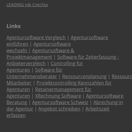
LEADING Job Czechia
Links
Agentursoftware Vergleich
|
Agentursoftware
einführen
|
Agentursoftware
wechseln
|
Agentursoftware &
Projektmanagement
|
Software für Zeiterfassung -
Anbietervergleich
|
Controlling für
Agenturen
|
Software für
Unternehmensberater
|
Ressourcenplanung
|
Ressour
Mitarbeiter
|
Projektcontrolling Kennzahlen für
Agenturen
|
Retainermanagement für
Agenturen
|
XRechnung Software
|
Agentursoftware
Beratung
|
Agentursoftware Schweiz
|
Abrechung in
der Agentur
|
Angebot schreiben
|
Arbeitszeit
erfassen