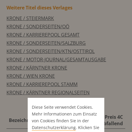
Weitere Titel dieses Verlages
KRONE / STEIERMARK
KRONE / SONDERSEITEN/OÖ
KRONE / KARRIEREPOOL GESAMT
KRONE / SONDERSEITEN/SALZBURG
KRONE / SONDERSEITEN/KTN/OSTTIROL
KRONE / MOTOR-JOURNAL/GESAMTAUSGABE
KRONE / KÄRNTNER KRONE
KRONE / WIEN KRONE
KRONE / KARRIEREPOOL STAMM
KRONE / KÄRNTNER REGIONALSEITEN
Diese Seite verwendet Cookies.
Mehr Informationen zum Einsatz
Format
Preis S/W
Preis 4C
Bezeichnung
von Cookies finden Sie in der
abfallend
abfallend
abfallend
Datenschutz­erklärung
. Klicken Sie